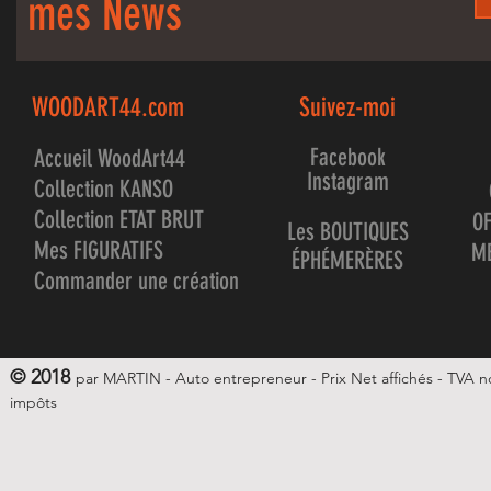
mes News
WOODART44.com
Suivez-moi
Facebook
Accueil WoodArt44
Instagram
Collection KANSO
Collection ETAT BRUT
OF
Les BOUTIQUES
Mes FIGURATIFS
ME
ÉPHÉMERÈRES
Commander une création
©
2018
par MARTIN
-
Auto entrepreneur -
Prix Net affichés - TVA 
impôts