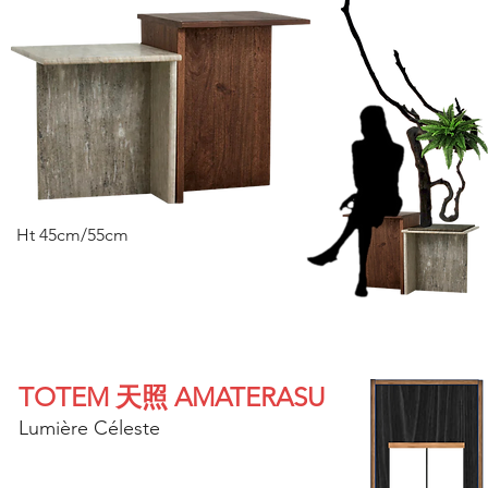
Ht 45cm/55cm
TOTEM 天照 AMATERASU
Lumière Céleste